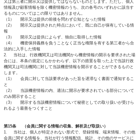
又は第三者に開示又は提供してはならないものとします。ただし、個人
情報及び顧客情報を除く機密情報のうち、次の各号のいずれかに該当す
るものについてはこの限りではありません。
（1） 開示又は提供の前後を問わず公知となった情報
（2） 開示又は提供された時点において、既に自己が保有している情
報
（3） 開示又は提供によらず、独自に取得した情報
（4） 機密保持義務を負うことなく正当な権限を有する第三者から合
法的に入手した情報
2. 当社は、行政機関又は司法機関から機密情報の開示を要求された場
合には、本条の規定にもかかわらず、以下の措置を取った上で当該行政
機関又は司法機関に対して当該機密情報を開示することができるものと
します。
（1） 会員に対して当該要求があった旨を遅滞なく書面で通知するこ
と
（2） 当該機密情報の内、適法に開示が要求されている部分について
のみ開示すること
（3） 開示する当該機密情報について秘密としての取り扱いが受けら
れるよう最善をつくすこと
第15条 （会員に関する情報の収集、解析及び取扱い）
1. 当社は、個人が特定されない形式で、登録情報、端末情報、その他
会員に関する情報を、当社が行う情報配信、統計、その他のサービスに