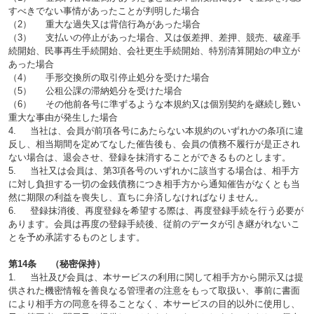
すべきでない事情があったことが判明した場合
（2） 重大な過失又は背信行為があった場合
（3） 支払いの停止があった場合、又は仮差押、差押、競売、破産手
続開始、民事再生手続開始、会社更生手続開始、特別清算開始の申立が
あった場合
（4） 手形交換所の取引停止処分を受けた場合
（5） 公租公課の滞納処分を受けた場合
（6） その他前各号に準ずるような本規約又は個別契約を継続し難い
重大な事由が発生した場合
4. 当社は、会員が前項各号にあたらない本規約のいずれかの条項に違
反し、相当期間を定めてなした催告後も、会員の債務不履行が是正され
ない場合は、退会させ、登録を抹消することができるものとします。
5. 当社又は会員は、第3項各号のいずれかに該当する場合は、相手方
に対し負担する一切の金銭債務につき相手方から通知催告がなくとも当
然に期限の利益を喪失し、直ちに弁済しなければなりません。
6. 登録抹消後、再度登録を希望する際は、再度登録手続を行う必要が
あります。会員は再度の登録手続後、従前のデータが引き継がれないこ
とを予め承諾するものとします。
第14条 （秘密保持）
1. 当社及び会員は、本サービスの利用に関して相手方から開示又は提
供された機密情報を善良なる管理者の注意をもって取扱い、事前に書面
により相手方の同意を得ることなく、本サービスの目的以外に使用し、