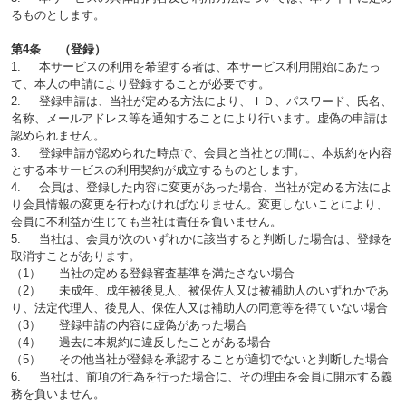
るものとします。
第4条 （登録）
1. 本サービスの利用を希望する者は、本サービス利用開始にあたっ
て、本人の申請により登録することが必要です。
2. 登録申請は、当社が定める方法により、ＩＤ、パスワード、氏名、
名称、メールアドレス等を通知することにより行います。虚偽の申請は
認められません。
3. 登録申請が認められた時点で、会員と当社との間に、本規約を内容
とする本サービスの利用契約が成立するものとします。
4. 会員は、登録した内容に変更があった場合、当社が定める方法によ
り会員情報の変更を行わなければなりません。変更しないことにより、
会員に不利益が生じても当社は責任を負いません。
5. 当社は、会員が次のいずれかに該当すると判断した場合は、登録を
取消すことがあります。
（1） 当社の定める登録審査基準を満たさない場合
（2） 未成年、成年被後見人、被保佐人又は被補助人のいずれかであ
り、法定代理人、後見人、保佐人又は補助人の同意等を得ていない場合
（3） 登録申請の内容に虚偽があった場合
（4） 過去に本規約に違反したことがある場合
（5） その他当社が登録を承認することが適切でないと判断した場合
6. 当社は、前項の行為を行った場合に、その理由を会員に開示する義
務を負いません。