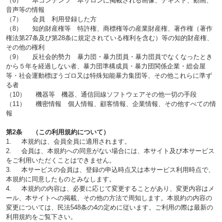
（6） 本コンテンツ 本サロンに掲載される画像、テキスト、動画、
音声等の情報
（7） 会員 利用登録した方
（8） 知的財産権等 特許権、商標権等の産業財産権、著作権（著作
権法第27条及び第28条に規定されている権利を含む）等の知的財産権、
その他の権利
（9） 反社会的勢力 暴力団・暴力団員・暴力団員でなくなったとき
から５年を経過しない者、暴力団準構成員・暴力団関係企業・総会屋
等・社会運動標ぼうゴロ又は特殊知能暴力集団等、その他これらに準ず
る者
（10） 機器等 機器、通信回線ソフトウェアその他一切の手段
（11） 機密情報 個人情報、顧客情報、企業情報、その他すべての情
報
第2条 （この利用規約について）
1. 本規約は、会員全員に適用されます。
2. 会員は、本規約への同意がない場合には、本サイト及び本サービス
をご利用いただくことはできません。
3. 本サービスの会員は、登録の申込時点又は本サービス利用時点で、
本規約に同意したものとみなします。
4. 本規約の内容は、必要に応じて変更することがあり、変更内容はメ
ール、本サイトへの掲載、その他の方法で周知します。本規約の内容の
変更については、民法548条の4の定めに従います。ご利用の際は最新の
利用規約をご覧下さい。