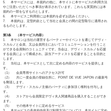
5. 本サービスには、本規約の他に、本サイトに本サービスの利用方法
やご注意いただくべき事項が表示されています。これらも実質的には本
規約の一部をなすものとします。
6. 本サービスご利用前には本規約を必ずお読みください。
7. 本規約は、定型約款として当社と会員との間の定型取引に適用され
るものとします。
第3条 （本サービス内容）
1. 本サロンは当社の運営するパーティーやイベントを通じてデヴィ・
スカルノと会員、又は会員同士においてコミュニケーションを行うこと
ができる会員制のコミュニティです。当会は、デヴィ・スカルノを応援
する会員によって構成され、該当アーティストを応援することを目的と
します。
2. 当社は、本サービスとして次に定める内容のサービスを提供しま
す。
（1） 会員専用サイトへのアクセス許可
（2） 月に一度会員の登録住所に、POINT DE VUE JAPON の最新号
を郵送します。
（3） デヴィ・スカルノ主催のパーティに参加頂く権利を付与しま
す。
（4） ストアから会員限定デヴィ夫人関連商品を購入することができ
ます。
（5） その他本サイトに定めるサービス
3. 本サービスの具体的内容及び利用方法については、本サイトに定め