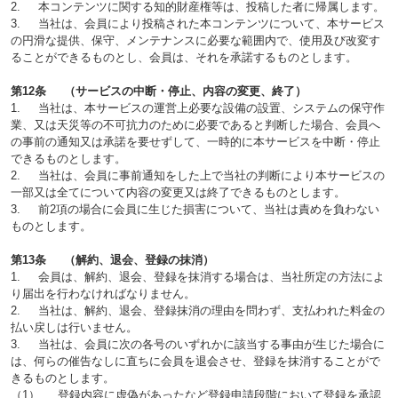
2. 本コンテンツに関する知的財産権等は、投稿した者に帰属します。
3. 当社は、会員により投稿された本コンテンツについて、本サービス
の円滑な提供、保守、メンテナンスに必要な範囲内で、使用及び改変す
ることができるものとし、会員は、それを承諾するものとします。
第12条 （サービスの中断・停止、内容の変更、終了）
1. 当社は、本サービスの運営上必要な設備の設置、システムの保守作
業、又は天災等の不可抗力のために必要であると判断した場合、会員へ
の事前の通知又は承諾を要せずして、一時的に本サービスを中断・停止
できるものとします。
2. 当社は、会員に事前通知をした上で当社の判断により本サービスの
一部又は全てについて内容の変更又は終了できるものとします。
3. 前2項の場合に会員に生じた損害について、当社は責めを負わない
ものとします。
第13条 （解約、退会、登録の抹消）
1. 会員は、解約、退会、登録を抹消する場合は、当社所定の方法によ
り届出を行わなければなりません。
2. 当社は、解約、退会、登録抹消の理由を問わず、支払われた料金の
払い戻しは行いません。
3. 当社は、会員に次の各号のいずれかに該当する事由が生じた場合に
は、何らの催告なしに直ちに会員を退会させ、登録を抹消することがで
きるものとします。
（1） 登録内容に虚偽があったなど登録申請段階において登録を承認