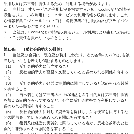
活用し又は第三者に提供するため、利用する場合があります。
2. 当社は、本サービスの利用状況を把握するため、Cookieなどの情報
収集モジュールを利用して、本サービスの利用情報を収集します。これ
ら情報収集モジュールについては、各提供者の利用規約及びプライバシ
ーポリシー等をご参照ください。
3. 当社は、Cookieなどの情報収集モジュール利用により生じた損害に
ついては責任を負わないものとします。
第16条 （反社会的勢力の排除）
1. 当社及び会員は、現在及び将来にわたり、次の各号のいずれにも該
当しないことを表明し保証するものとします。
（1） 反社会的勢力に該当すること
（2） 反社会的勢力が経営を支配していると認められる関係を有する
こと
（3） 反社会的勢力が経営に実質的に関与していると認められる関係
を有すること
（4） 自己若しくは第三者の不正の利益を図る目的又は第三者に損害
を加える目的をもってするなど、不当に反社会的勢力を利用していると
認められる関係を有すること
（5） 反社会的勢力に対して資金等を提供し、又は便宜を供与するな
どの関与をしていると認められる関係を有すること
（6） 役員又は経営に実質的に関与している者が、反社会的勢力と社
会的に非難されるべき関係を有すること