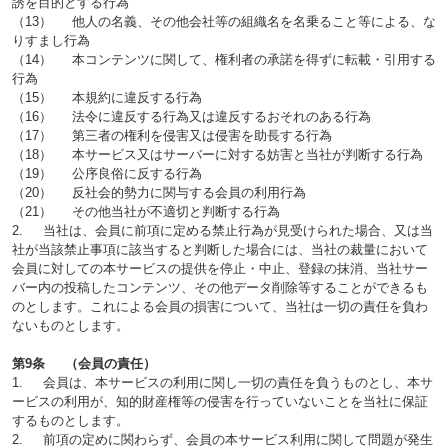
誘を目的とする行為
（13） 他人の名義、その他会社等の組織名を名乗ること等による、な
りすまし行為
（14） 本コンテンツに関して、権利者の承諾を得ずに転載・引用する
行為
（15） 本規約に違反する行為
（16） 法令に違反する行為又は違反するおそれのある行為
（17） 第三者の権利を侵害又は侵害を助長する行為
（18） 本サービス又はサーバーに対する妨害と当社が判断する行為
（19） 公序良俗に反する行為
（20） 反社会的勢力に関与する会員の利用行為
（21） その他当社が不適切と判断する行為
2. 当社は、会員に前項に定める禁止行為が見受けられた場合、又は当
社が当該禁止事項に該当すると判断した場合には、当社の裁量において
会員に対しての本サービスの提供を停止・中止、登録の抹消、当社サー
バー内の投稿したコンテンツ、その他データ削除等することができるも
のとします。これによる会員の損害について、当社は一切の責任を負わ
ないものとします。
第9条 （会員の責任）
1. 会員は、本サービスの利用に関し一切の責任を負うものとし、本サ
ービスの利用が、知的財産権等の侵害を行っていないことを当社に保証
するものとします。
2. 前項の定めに関わらず、会員の本サービス利用に関して問題が発生