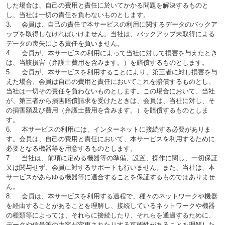
した場合は、自己の費用と責任に於いてかかる問題を解決するものと
し、当社は一切の責任を負わないものとします。
3. 会員は、自己の責任で本サービスの利用に関するデータのバックア
ップを取得しなければいけません。当社は、バックアップ未取得による
データの喪失による責任を負いません。
4. 会員が、本サービスの利用によって当社に対して損害を与えたとき
は、当該損害（弁護士費用を含みます。）を賠償するものとします。
5. 会員が、本サービスを利用することにより、第三者に対し損害を与
えた場合、会員は自己の費用と責任においてこれを賠償するものとし、
当社は一切その責任を負わないものとします。この場合において、当社
が、第三者から損害賠償請求を受けたときは、会員は、当社に対し、そ
の損害額及び費用（弁護士費用を含みます。）を賠償するものとしま
す。
6. 本サービスの利用には、インターネットに接続する必要がありま
す。会員は、自己の費用と責任において、本サービスを利用するために
必要となる機器等を用意するものとします。
7. 当社は、前項に定める機器等の準備、設置、操作に関し、一切保証
又は関与せず、会員に対するサポートも行いません。また、当社は、本
サービスがあらゆる機器等に適合することを保証するものではありませ
ん。
8. 会員は、本サービスを利用する過程で、種々のネットワークや機器
を経由することがあることを理解し、接続しているネットワークや機器
の種類等によっては、それらに接続したり、それらを通過するために、
データや信号等の内容が変更されたりする可能性があることを理解した