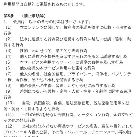
利用期間は自動的に更新されるものとします。
第8条 （禁止事項等）
1. 会員は、以下の各号の行為は禁止されます。
（1） 本コンテンツに関して、権利者の承諾を得ずに転載・引用する
行為
（2） 法令に違反する行為及び違反する行為を幇助・勧誘・強制・助
長する行為
（3） 性的、わいせつ的、暴力的な表現行為
（4） 他人に過度の不快感を及ぼすおそれのある又は誘導する行為
（5） 本サービスの利用するサーバーに過度の負担を及ぼす行為
（6） 他の会員の本サービス利用を妨害する行為
（7） 他人の名誉、社会的信用、プライバシー、肖像権、パブリシテ
ィ権、著作権、その他の権利を侵害する行為
（8） 他の会員への中傷、脅迫、いやがらせに該当する行為
（9） 差別につながる民族・宗教・人種・性別・年齢等に関する表現
行為
（10） 自殺、集団自殺、自傷、違法薬物使用、脱法薬物使用等を勧
誘・誘発・助長するような行為
（11） 当社の許諾を得ない売買行為、オークション行為、金銭支払や
その他の類似行為
（12） 当社の許諾を得ない商品やサービスの広告、宣伝を目的とした
プロフィール内容の公開、その他スパムメール、チェーンメール等の勧