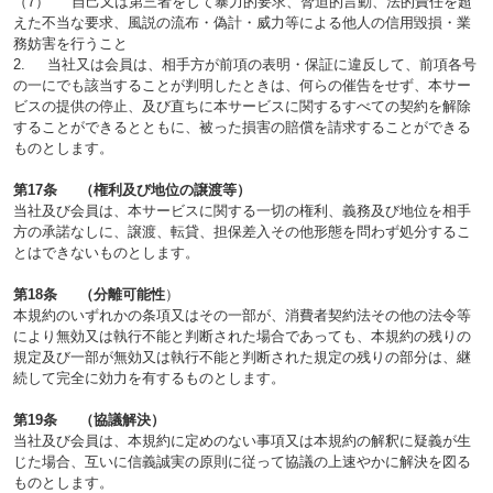
（7） 自己又は第三者をして暴力的要求、脅迫的言動、法的責任を超
えた不当な要求、風説の流布・偽計・威力等による他人の信用毀損・業
務妨害を行うこと
2. 当社又は会員は、相手方が前項の表明・保証に違反して、前項各号
の一にでも該当することが判明したときは、何らの催告をせず、本サー
ビスの提供の停止、及び直ちに本サービスに関するすべての契約を解除
することができるとともに、被った損害の賠償を請求することができる
ものとします。
第17条 （権利及び地位の譲渡等）
当社及び会員は、本サービスに関する一切の権利、義務及び地位を相手
方の承諾なしに、譲渡、転貸、担保差入その他形態を問わず処分するこ
とはできないものとします。
第18条 （分離可能性
）
本規約のいずれかの条項又はその一部が、消費者契約法その他の法令等
により無効又は執行不能と判断された場合であっても、本規約の残りの
規定及び一部が無効又は執行不能と判断された規定の残りの部分は、継
続して完全に効力を有するものとします。
第19条 （協議解決）
当社及び会員は、本規約に定めのない事項又は本規約の解釈に疑義が生
じた場合、互いに信義誠実の原則に従って協議の上速やかに解決を図る
ものとします。